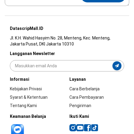
DatascripMall.ID
Jl. K.H. Wahid Hasyim No. 28, Menteng, Kec. Menteng,
Jakarta Pusat, DKI Jakarta 10310
Langganan Newsletter
Informasi
Layanan
Kebijakan Privasi
Cara Berbelanja
Syarat & Ketentuan
Cara Pembayaran
Tentang Kami
Pengiriman
Keamanan Belanja
Ikuti Kami